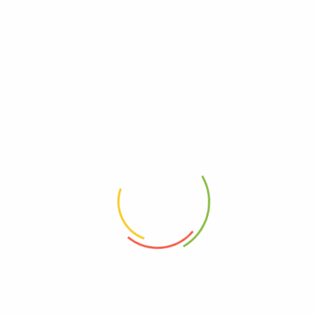
nulla. Vivamus a lacinia sem. Integer in enim sapien. Aenean
vitae hendrerit nisi, ut suscipit justo. Duis hendrerit
scelerisque dui. Donec ornare massa vitae neque lobor tis
rutrum.
Sed aliquet
Nullam non diam nibh. Cras finibus diam augue, at laoreet
libero faucibus ut
Quisque imperdiet est eu​
Nulla facilisi. Integer ut vestibulum velit. Quisque et vehicula
sem. Integer pharetra odio sit amet diam porta, at iaculis nisi
so dales. Aliquam viverra nibh augue, in convallis augue
consectetur eu. Vestibulum ante ipsum primis in faucibus
orci luctus et ua ltrices posuere cubilia Curae